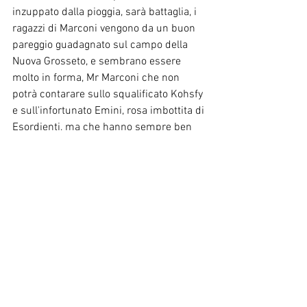
inzuppato dalla pioggia, sarà battaglia, i 
ragazzi di Marconi vengono da un buon 
pareggio guadagnato sul campo della 
Nuova Grosseto, e sembrano essere 
molto in forma, Mr Marconi che non 
potrà contarare sullo squalificato Kohsfy 
e sull'infortunato Emini, rosa imbottita di 
Esordienti, ma che hanno sempre ben 
figurato in questo campionato. Si 
prevede una partita combattuta che 
andrà a chiudere la prima fase del 
Campionato Giovanissimi 
Interprovinciale nel quale la compagine 
Roccastradina è andata al di sopra delle 
piu rosee aspettative. 